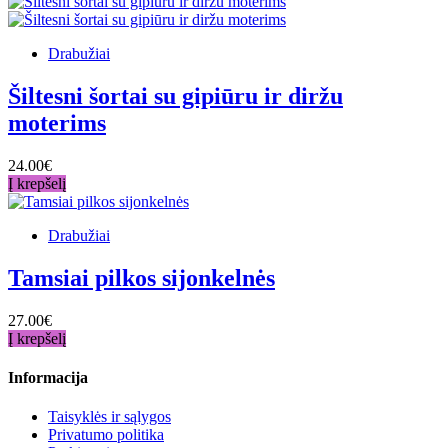
Drabužiai
Šiltesni šortai su gipiūru ir diržu
moterims
24.00€
Į krepšelį
Drabužiai
Tamsiai pilkos sijonkelnės
27.00€
Į krepšelį
Informacija
Taisyklės ir sąlygos
Privatumo politika