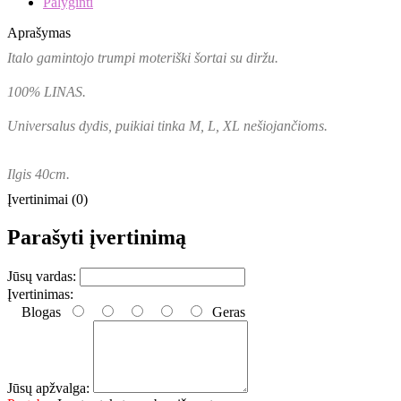
Palyginti
Aprašymas
Italo gamintojo trumpi moteriški šortai su diržu.
100% LINAS.
Universalus dydis, puikiai tinka M, L, XL nešiojančioms.
Ilgis 40cm.
Įvertinimai (0)
Parašyti įvertinimą
Jūsų vardas:
Įvertinimas:
Blogas
Geras
Jūsų apžvalga: