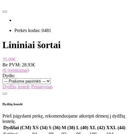
Prekės kodas:
0481
Lininiai šortai
35.00€
Be PVM:
28.93€
(0 įvertinimai)
Dydis:
Dydžių lentelė
Pristatymas
Dydžių lentelė
Prieš įsigydami prekę, rekomenduojame atkreipti dėmesį į dydžių
lentelę.
Dydžiai (CM)
XS (34)
S (36)
M (38)
L (40)
XL (42)
XXL (44)