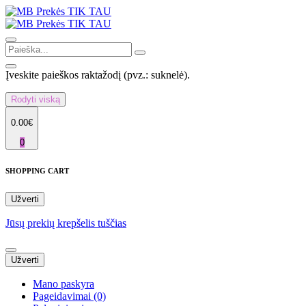
Įveskite paieškos raktažodį (pvz.: suknelė).
Rodyti viską
0.00€
0
SHOPPING CART
Užverti
Jūsų prekių krepšelis tuščias
Užverti
Mano paskyra
Pageidavimai (0)