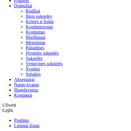
Pradinis
Drabužiai
Bodžiai
Ilgos suknelės
Kelnės ir šortai
Kombinezonai
Kostiumai
Marškiniai
Megztiniai
Palaidinės
Proginės suknelės
Suknelės
Vestuvinės suknelės
Švarkai
Striukės
Aksesuarai
Namų kvapai
Išpardavimas
Kontaktai
Užverti
Grįžti
Pradinis
Lininiai šortai