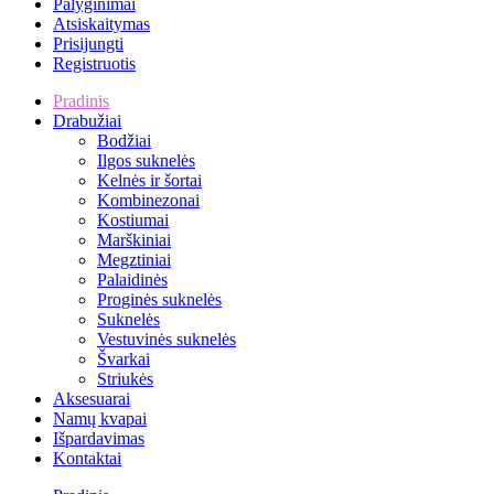
Palyginimai
Atsiskaitymas
Prisijungti
Registruotis
Pradinis
Drabužiai
Bodžiai
Ilgos suknelės
Kelnės ir šortai
Kombinezonai
Kostiumai
Marškiniai
Megztiniai
Palaidinės
Proginės suknelės
Suknelės
Vestuvinės suknelės
Švarkai
Striukės
Aksesuarai
Namų kvapai
Išpardavimas
Kontaktai