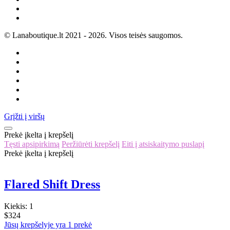
© Lanaboutique.lt 2021 -
2026
. Visos teisės saugomos.
Grįžti į viršų
Prekė įkelta į krepšelį
Tęsti apsipirkimą
Peržiūrėti krepšelį
Eiti į atsiskaitymo puslapį
Prekė įkelta į krepšelį
Flared Shift Dress
Kiekis:
1
$324
Jūsų krepšelyje yra 1 prekė