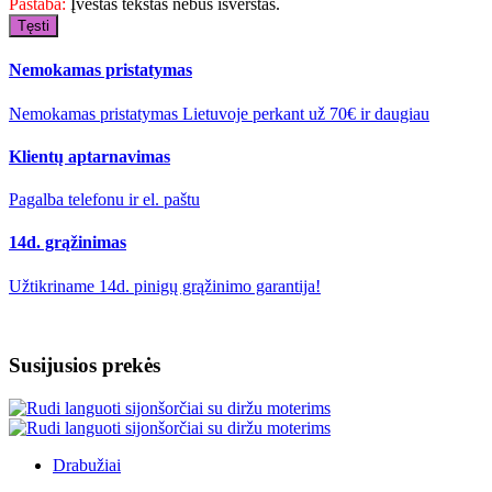
Pastaba:
Įvestas tekstas nebus išverstas.
Tęsti
Nemokamas pristatymas
Nemokamas pristatymas Lietuvoje perkant už 70€ ir daugiau
Klientų aptarnavimas
Pagalba telefonu ir el. paštu
14d. grąžinimas
Užtikriname 14d. pinigų grąžinimo garantija!
Susijusios prekės
Drabužiai