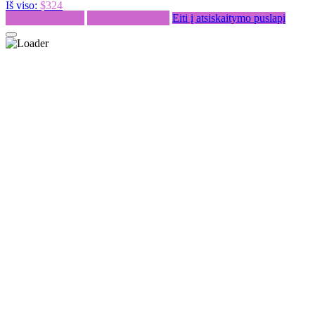
Iš viso:
$324
Tęsti apsipirkimą
Peržiūrėti krepšelį
Eiti į atsiskaitymo puslapį