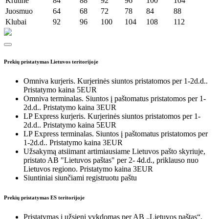
Krūtinė
84
88
92
96
100
104
Juosmuo
64
68
72
78
84
88
Klubai
92
96
100
104
108
112
Prekių pristatymas Lietuvos teritorijoje
Omniva kurjeris. Kurjerinės siuntos pristatomos per 1-2d.d..
Pristatymo kaina 5EUR
Omniva terminalas. Siuntos į paštomatus pristatomos per 1-
2d.d.. Pristatymo kaina 3EUR
LP Express kurjeris. Kurjerinės siuntos pristatomos per 1-
2d.d.. Pristatymo kaina 5EUR
LP Express terminalas. Siuntos į paštomatus pristatomos per
1-2d.d.. Pristatymo kaina 3EUR
Užsakymą atsiimant artimiausiame Lietuvos pašto skyriuje,
pristato AB "Lietuvos paštas" per 2- 4d.d., priklauso nuo
Lietuvos regiono. Pristatymo kaina 3EUR
Siuntiniai siunčiami registruotu paštu
Prekių pristatymas ES teritorijoje
Pristatymas į užsienį vykdomas per AB „Lietuvos paštas“,