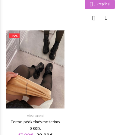
Į krepšelį
-15%
Aksesuarai
Termo pėdkelnės moterims
880D.