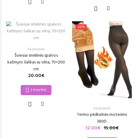
-20%
Aksesuarai
Šviesiai smėlinės spalvos
kašmyro šalikas su vilna, 70×200
cm
20.00€
Į krepšelį
Aksesuarai
Termo pėdkelnės moterims
380D.
12.00€
15.00€