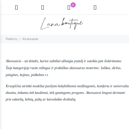
0
Pradinis
Aksesuarai
Aksesuarai – tai detalės, kurios subtiliai užbaigia įvaizdį ir suteikia jam išskirtinumo. 
Šioje kategorijoje rasite stilingus ir praktiškus aksesuarus moterims: šalikus, diržus, 
pinigines, kojines, pėdkelnes t.t.
Kruopščiai atrinkti modeliai pasižymi kokybiškomis medžiagomis, komfortu ir universaliu 
dizainu, tinkamu tiek kasdienai, tiek ypatingoms progoms. Aksesuarai lengvai derinami 
prie suknelių, kelnių, paltų ar laisvalaikio drabužių.