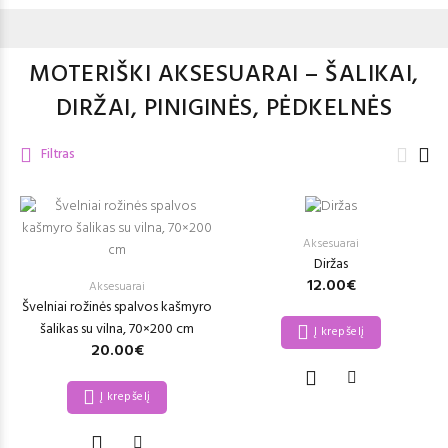
MOTERIŠKI AKSESUARAI – ŠALIKAI,
DIRŽAI, PINIGINĖS, PĖDKELNĖS
Filtras
Aksesuarai
Diržas
12.00€
Aksesuarai
Švelniai rožinės spalvos kašmyro
šalikas su vilna, 70×200 cm
Į krepšelį
20.00€
Į krepšelį