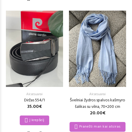
Aksesuarai
Aksesuarai
Diržas 554/1
Švelniai žydros spalvos kašmyro
35.00€
šalikas su vilna, 70×200 cm
20.00€
Į krepšelį
Pranešti man kai atsiras