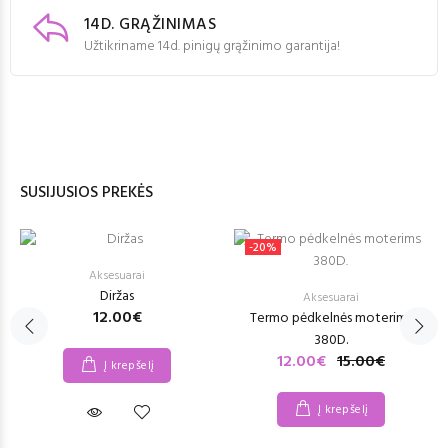
14D. GRĄŽINIMAS
Užtikriname 14d. pinigų grąžinimo garantija!
SUSIJUSIOS PREKĖS
-20%
Aksesuarai
Diržas
Aksesuarai
12.00€
Termo pėdkelnės moterims
380D.
12.00€
15.00€
Į krepšelį
Į krepšelį