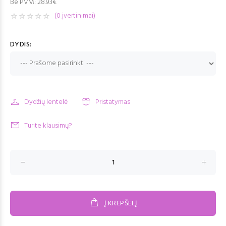
Be PVM:
28.93€
(0 įvertinimai)
DYDIS:
Dydžių lentelė
Pristatymas
Turite klausimų?
Į KREPŠELĮ