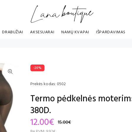
DRABUŽIAI
AKSESUARAI
NAMŲ KVAPAI
IŠPARDAVIMAS
-20%
Prekės kodas:
0502
Termo pėdkelnės moterim
380D.
12.00€
15.00€
Be PVM:
9.92€