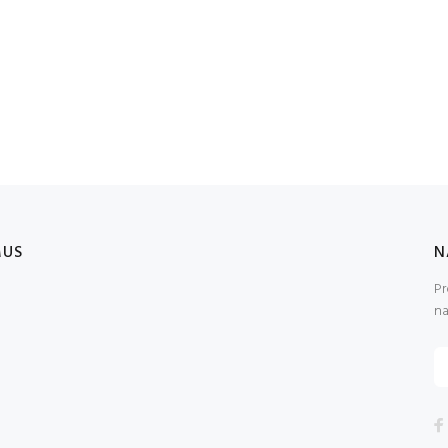
MUS
N
Pr
na