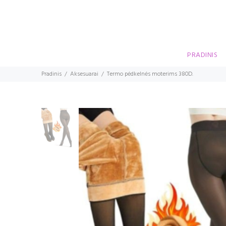
PRADINIS
Pradinis
Aksesuarai
Termo pėdkelnės moterims 380D.