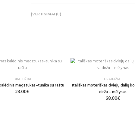
ĮVERTINIMAI (0)
DRABUŽIAI
DRABUŽIAI
alėdinis megztukas–tunika su raštu
Itališkas moteriškas dviejų dalių k
23.00€
diržu – mėlynas
68.00€