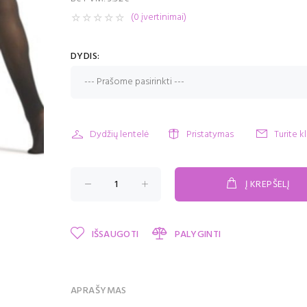
(0 įvertinimai)
DYDIS:
Dydžių lentelė
Pristatymas
Turite k
Į KREPŠELĮ
IŠSAUGOTI
PALYGINTI
APRAŠYMAS