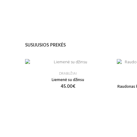
SUSIJUSIOS PREKĖS
DRABUŽIAI
Liemenė su džinsu
45.00€
Raudonas k